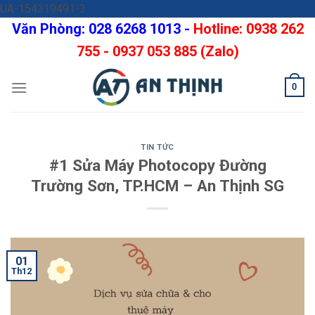
Skip
UA-154319491-3
to
Văn Phòng: 028 6268 1013 -
Hotline: 0938 262
content
755 - 0937 053 885 (Zalo)
0
TIN TỨC
#1 Sửa Máy Photocopy Đường
Trường Sơn, TP.HCM – An Thịnh SG
01
Th12