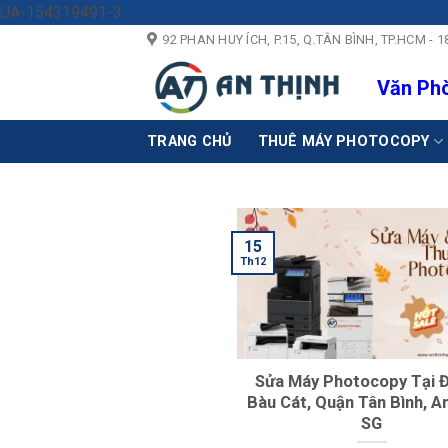
Skip
UA-154319491-3
to
92 PHAN HUY ÍCH, P.15, Q.TÂN BÌNH, TP.HCM 
content
Văn Phò
TRANG CHỦ
THUÊ MÁY PHOTOCOPY
15
Th12
Sửa Máy Photocopy Tại 
Bàu Cát, Quận Tân Bình, A
SG