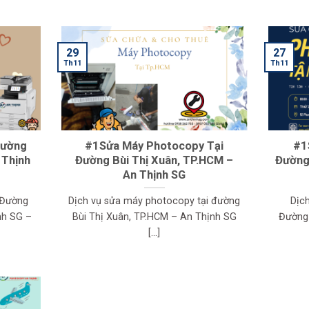
29
27
Th11
Th11
Đường
#1Sửa Máy Photocopy Tại
#1
 Thịnh
Đường Bùi Thị Xuân, TP.HCM –
Đường
An Thịnh SG
 Đường
Dịch vụ sửa máy photocopy tại đường
Dịc
nh SG –
Bùi Thị Xuân, TP.HCM – An Thịnh SG
Đường
[...]