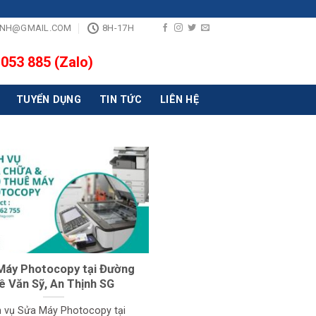
INH@GMAIL.COM
8H-17H
 053 885 (Zalo)
TUYỂN DỤNG
TIN TỨC
LIÊN HỆ
Máy Photocopy tại Đường
ê Văn Sỹ, An Thịnh SG
h vụ Sửa Máy Photocopy tại