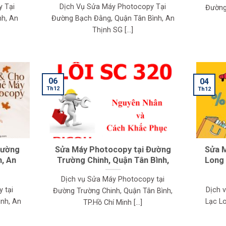
y Tại
Dịch Vụ Sửa Máy Photocopy Tại
Đường
nh, An
Đường Bạch Đằng, Quận Tân Bình, An
Thịnh SG [...]
06
04
Th12
Th12
Đường
Sửa Máy Photocopy tại Đường
Sửa 
h, An
Trường Chinh, Quận Tân Bình,
Long 
Dịch vụ Sửa Máy Photocopy tại
 tại
Dịch 
Đường Trường Chinh, Quận Tân Bình,
nh, An
Lạc L
TP.Hồ Chí Minh [...]