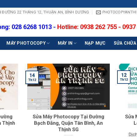
- 18 ĐƯỜNG 22 THÁNG 12, THUẬN AN, BÌNH DƯƠNG
PHOTOCOPYANTH
ng: 028 6268 1013 -
Hotline: 0938 262 755 - 0937
MÁY PHOTOCOPY
MÁY IN
NẠP MỰC
SỬA CHỮA
12
14
Th12
Th12
Đường
Sửa Máy Photocopy Tại Đường
Sửa 
n Thịnh
Bạch Đằng, Quận Tân Bình, An
L
Thịnh SG
Dịc