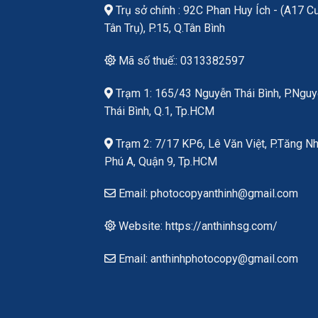
Trụ sở chính : 92C Phan Huy Ích - (A17 C
Tân Trụ), P.15, Q.Tân Bình
Mã số thuế:: 0313382597
Trạm 1: 165/43 Nguyễn Thái Bình, P.Ngu
Thái Bình, Q.1, Tp.HCM
Trạm 2: 7/17 KP6, Lê Văn Việt, P.Tăng N
Phú A, Quận 9, Tp.HCM
Email: photocopyanthinh@gmail.com
Website: https://anthinhsg.com/
Email: anthinhphotocopy@gmail.com