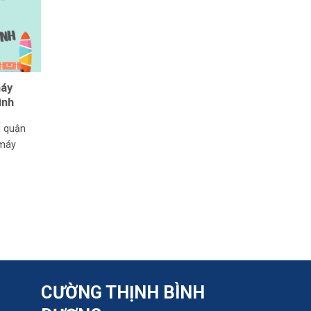
máy
ình
i quận
 máy
CƯỜNG THỊNH BÌNH