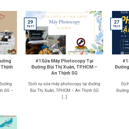
29
27
Th11
Th11
Đường
#1Sửa Máy Photocopy Tại
#1
 Thịnh
Đường Bùi Thị Xuân, TP.HCM –
Đường
An Thịnh SG
 Đường
Dịch vụ sửa máy photocopy tại đường
Dịc
nh SG –
Bùi Thị Xuân, TP.HCM – An Thịnh SG
Đường
[...]