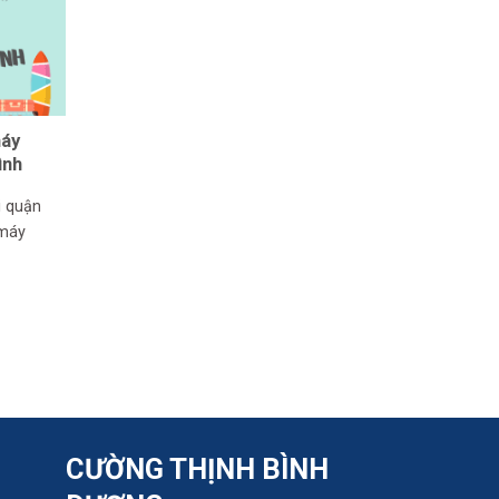
máy
ình
i quận
 máy
CƯỜNG THỊNH BÌNH