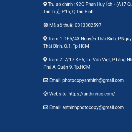
Trụ sở chính : 92C Phan Huy Ích - (A17 C
Tân Trụ), P.15, Q.Tân Bình
Mã số thuế:: 0313382597
Trạm 1: 165/43 Nguyễn Thái Bình, P.Ngu
Thái Bình, Q.1, Tp.HCM
Trạm 2: 7/17 KP6, Lê Văn Việt, P.Tăng N
Phú A, Quận 9, Tp.HCM
Email: photocopyanthinh@gmail.com
Website: https://anthinhsg.com/
Email: anthinhphotocopy@gmail.com