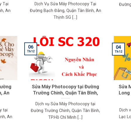
y Tại
Dịch Vụ Sửa Máy Photocopy Tại
Đường
nh, An
Đường Bạch Đằng, Quận Tân Bình, An
Thịnh SG [...]
06
04
Th12
Th12
Đường
Sửa Máy Photocopy tại Đường
Sửa 
h, An
Trường Chinh, Quận Tân Bình,
Long 
Dịch vụ Sửa Máy Photocopy tại
 tại
Dịch 
Đường Trường Chinh, Quận Tân Bình,
nh, An
Lạc L
TP.Hồ Chí Minh [...]