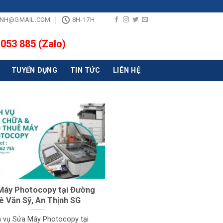
INH@GMAIL.COM
8H-17H
 053 885 (Zalo)
TUYỂN DỤNG
TIN TỨC
LIÊN HỆ
Máy Photocopy tại Đường
ê Văn Sỹ, An Thịnh SG
h vụ Sửa Máy Photocopy tại