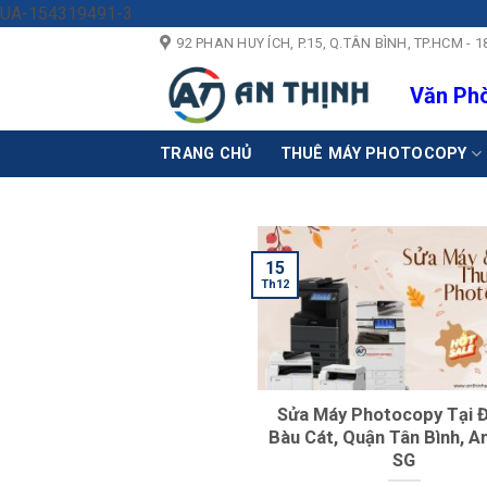
Skip
UA-154319491-3
to
92 PHAN HUY ÍCH, P.15, Q.TÂN BÌNH, TP.HCM 
content
Văn Phò
TRANG CHỦ
THUÊ MÁY PHOTOCOPY
15
Th12
Sửa Máy Photocopy Tại 
Bàu Cát, Quận Tân Bình, A
SG