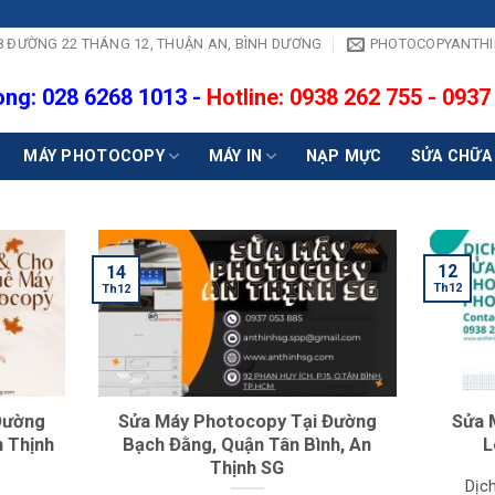
- 18 ĐƯỜNG 22 THÁNG 12, THUẬN AN, BÌNH DƯƠNG
PHOTOCOPYANTH
ng: 028 6268 1013 -
Hotline: 0938 262 755 - 0937
MÁY PHOTOCOPY
MÁY IN
NẠP MỰC
SỬA CHỮA
12
14
Th12
Th12
Đường
Sửa Máy Photocopy Tại Đường
Sửa 
n Thịnh
Bạch Đằng, Quận Tân Bình, An
L
Thịnh SG
Dịc