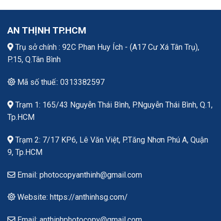
AN THỊNH TP.HCM
Trụ sở chính : 92C Phan Huy Ích - (A17 Cư Xá Tân Trụ),
P.15, Q.Tân Bình
Mã số thuế:: 0313382597
Trạm 1: 165/43 Nguyễn Thái Bình, P.Nguyễn Thái Bình, Q.1,
Tp.HCM
Trạm 2: 7/17 KP6, Lê Văn Việt, P.Tăng Nhơn Phú A, Quận
9, Tp.HCM
Email: photocopyanthinh@gmail.com
Website: https://anthinhsg.com/
Email: anthinhphotocopy@gmail.com