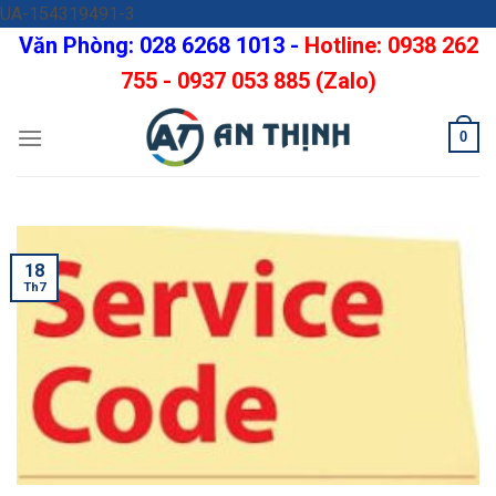
Skip
UA-154319491-3
to
Văn Phòng: 028 6268 1013 -
Hotline: 0938 262
content
755 - 0937 053 885 (Zalo)
0
18
Th7