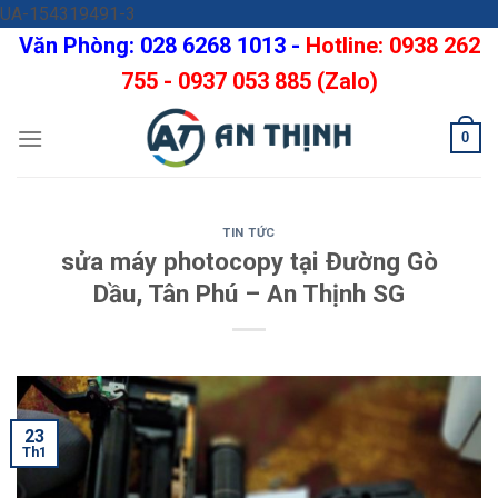
Skip
UA-154319491-3
to
Văn Phòng: 028 6268 1013 -
Hotline: 0938 262
content
755 - 0937 053 885 (Zalo)
0
TIN TỨC
sửa máy photocopy tại Đường Gò
Dầu, Tân Phú – An Thịnh SG
23
Th1