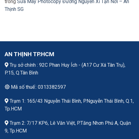
trong
Sửa Máy Photocopy Đường Nguyễn Xí Tận Nơi – An
Thịnh SG
AN THỊNH TP.HCM
Trụ sở chính : 92C Phan Huy Ích - (A17 Cư Xá Tân Trụ),
P.15, Q.Tân Bình
Mã số thuế:: 0313382597
Trạm 1: 165/43 Nguyễn Thái Bình, P.Nguyễn Thái Bình, Q.1,
Tp.HCM
Trạm 2: 7/17 KP6, Lê Văn Việt, P.Tăng Nhơn Phú A, Quận
9, Tp.HCM