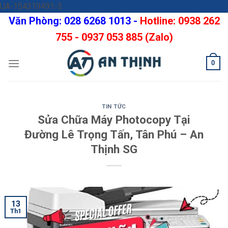
Skip
UA-154319491-3
to
Văn Phòng: 028 6268 1013 -
Hotline: 0938 262
content
755 - 0937 053 885 (Zalo)
0
TIN TỨC
Sửa Chữa Máy Photocopy Tại
Đường Lê Trọng Tấn, Tân Phú – An
Thịnh SG
13
Th1