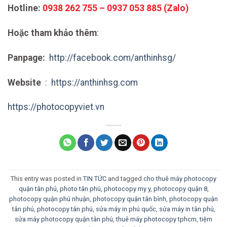
Hotline:
0938 262 755 – 0937 053 885 (Zalo)
Hoặc tham khảo thêm
:
Panpage:
http://facebook.com/anthinhsg/
Website
:
https://anthinhsg.com
https://photocopyviet.vn
This entry was posted in
TIN TỨC
and tagged
cho thuê máy photocopy
quận tân phú
,
photo tân phú
,
photocopy my y
,
photocopy quận 8
,
photocopy quận phú nhuận
,
photocopy quận tân bình
,
photocopy quận
tân phú
,
photocopy tân phú
,
sửa máy in phú quốc
,
sửa máy in tân phú
,
sửa máy photocopy quận tân phú
,
thuê máy photocopy tphcm
,
tiệm