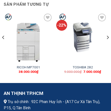
SẢN PHẨM TƯƠNG TỰ
-22%
Add
Add
to
to
wishlist
wishlist
RICOH MP7001
TOSHIBA 282
38.000.000
₫
9.000.000
₫
7.000.000
₫
AN THỊNH TP.HCM
Trụ sở chính : 92C Phan Huy Ích - (A17 Cư Xá Tân Trụ),
P.15, Q.Tân Bình