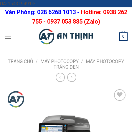
Skip
UA-154319491-3
to
Văn Phòng: 028 6268 1013 -
Hotline: 0938 262
content
755 - 0937 053 885 (Zalo)
0
TRANG CHỦ
/
MÁY PHOTOCOPY
/
MÁY PHOTOCOPY
TRẮNG ĐEN
Add
to
wishlist