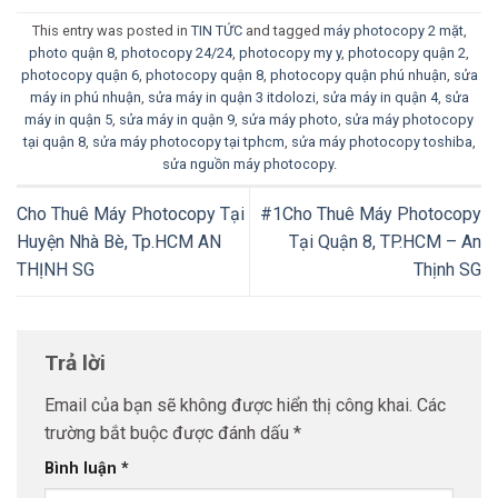
This entry was posted in
TIN TỨC
and tagged
máy photocopy 2 mặt
,
photo quận 8
,
photocopy 24/24
,
photocopy my y
,
photocopy quận 2
,
photocopy quận 6
,
photocopy quận 8
,
photocopy quận phú nhuận
,
sửa
máy in phú nhuận
,
sửa máy in quận 3 itdolozi
,
sửa máy in quận 4
,
sửa
máy in quận 5
,
sửa máy in quận 9
,
sửa máy photo
,
sửa máy photocopy
tại quận 8
,
sửa máy photocopy tại tphcm
,
sửa máy photocopy toshiba
,
sửa nguồn máy photocopy
.
Cho Thuê Máy Photocopy Tại
#1Cho Thuê Máy Photocopy
Huyện Nhà Bè, Tp.HCM AN
Tại Quận 8, TP.HCM – An
THỊNH SG
Thịnh SG
Trả lời
Email của bạn sẽ không được hiển thị công khai.
Các
trường bắt buộc được đánh dấu
*
Bình luận
*