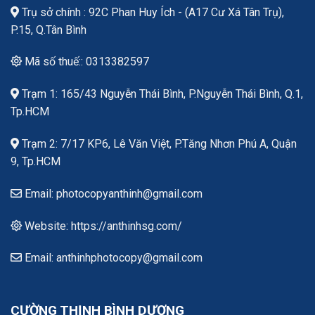
Trụ sở chính : 92C Phan Huy Ích - (A17 Cư Xá Tân Trụ),
P.15, Q.Tân Bình
Mã số thuế:: 0313382597
Trạm 1: 165/43 Nguyễn Thái Bình, P.Nguyễn Thái Bình, Q.1,
Tp.HCM
Trạm 2: 7/17 KP6, Lê Văn Việt, P.Tăng Nhơn Phú A, Quận
9, Tp.HCM
Email: photocopyanthinh@gmail.com
Website: https://anthinhsg.com/
Email: anthinhphotocopy@gmail.com
CƯỜNG THỊNH BÌNH DƯƠNG