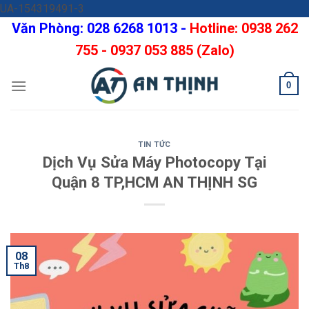
Skip
UA-154319491-3
to
Văn Phòng: 028 6268 1013 -
Hotline: 0938 262
content
755 - 0937 053 885 (Zalo)
0
TIN TỨC
Dịch Vụ Sửa Máy Photocopy Tại
Quận 8 TP,HCM AN THỊNH SG
08
Th8