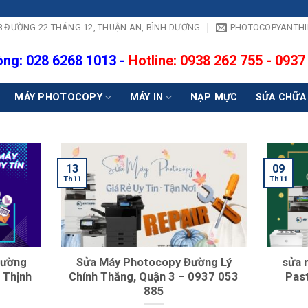
- 18 ĐƯỜNG 22 THÁNG 12, THUẬN AN, BÌNH DƯƠNG
PHOTOCOPYANTH
ng: 028 6268 1013 -
Hotline: 0938 262 755 - 0937
MÁY PHOTOCOPY
MÁY IN
NẠP MỰC
SỬA CHỮA
13
09
Th11
Th11
Đường
Sửa Máy Photocopy Đường Lý
sửa 
 Thịnh
Chính Thắng, Quận 3 – 0937 053
Past
885