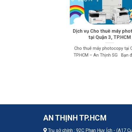
Dịch vụ Cho thuê máy pho
tại Quận 3, TP.HCM
Cho thuê máy photocopy tại 
TP.HCM – An Thịnh SG Bạn đan
AN THỊNH TP.HCM
Trụ sở chính : 92C Phan Huy Ích - (A17 C