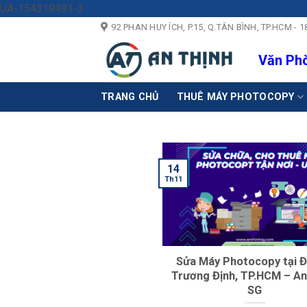
Skip
UA-154319491-3
to
92 PHAN HUY ÍCH, P.15, Q.TÂN BÌNH, TP.HCM 
content
Văn Phò
TRANG CHỦ
THUÊ MÁY PHOTOCOPY
14
Th11
Sửa Máy Photocopy tại 
Trương Định, TP.HCM – An
SG