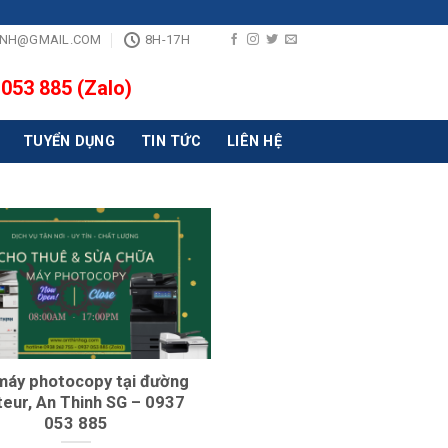
INH@GMAIL.COM
8H-17H
 053 885 (Zalo)
TUYỂN DỤNG
TIN TỨC
LIÊN HỆ
máy photocopy tại đường
eur, An Thinh SG – 0937
053 885