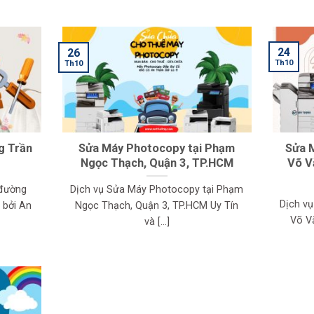
24
26
Th10
Th10
g Trần
Sửa Máy Photocopy tại Phạm
Sửa 
Ngọc Thạch, Quận 3, TP.HCM
Võ V
 đường
Dịch vụ Sửa Máy Photocopy tại Phạm
Dịch v
 bởi An
Ngọc Thạch, Quận 3, TP.HCM Uy Tín
Võ Vă
và [...]