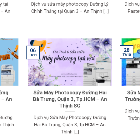
 tại
Dịch vụ sửa máy photocopy Đường Lý
Dịch v
 – An
Chính Thắng tại Quận 3 – An Thịnh [...]
Pasteu
28
06
Th10
Th11
ường
Sửa Máy Photocopy Đường Hai
Sửa 
 – An
Bà Trưng, Quận 3, Tp.HCM – An
Trường
Thịnh SG
Dịch v
 Đường
Dịch vụ Sửa Máy Photocopy Đường
Trườn
n Thịnh
Hai Bà Trưng, Quận 3, Tp.HCM – An
Thịnh [...]