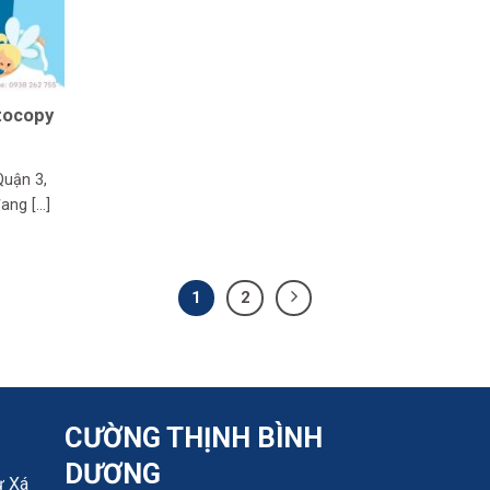
tocopy
Quận 3,
g [...]
1
2
CƯỜNG THỊNH BÌNH
DƯƠNG
ư Xá