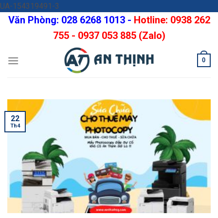
Skip
UA-154319491-3
to
Văn Phòng: 028 6268 1013 -
Hotline: 0938 262
content
755 - 0937 053 885 (Zalo)
0
22
Th4