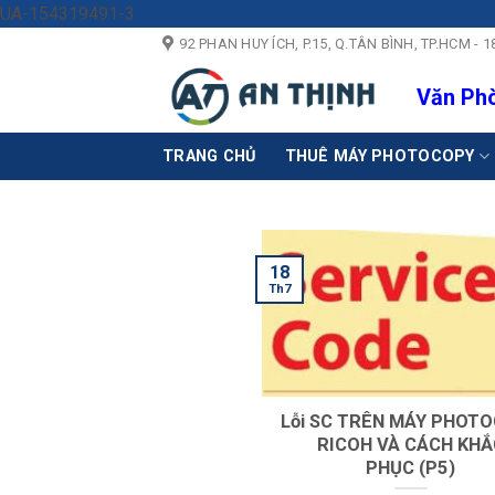
Skip
UA-154319491-3
to
92 PHAN HUY ÍCH, P.15, Q.TÂN BÌNH, TP.HCM 
content
Văn Phò
TRANG CHỦ
THUÊ MÁY PHOTOCOPY
18
Th7
Lỗi SC TRÊN MÁY PHOT
RICOH VÀ CÁCH KHẮ
PHỤC (P5)