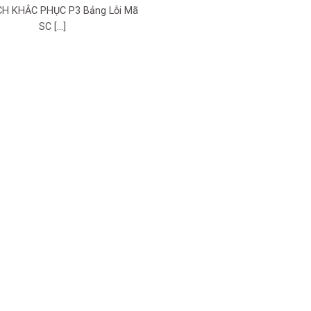
H KHẮC PHỤC P3 Bảng Lỗi Mã
SC [...]