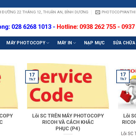
- 18 ĐƯỜNG 22 THÁNG 12, THUẬN AN, BÌNH DƯƠNG
PHOTOCOPYANTH
ng: 028 6268 1013 -
Hotline: 0938 262 755 - 0937
MÁY PHOTOCOPY
MÁY IN
NẠP MỰC
SỬA CHỮA
17
17
Th7
Th7
OCOPY
Lỗi SC TRÊN MÁY PHOTOCOPY
Lỗi 
C
RICOH VÀ CÁCH KHẮC
RICO
PHỤC (P4)
Lỗi SC