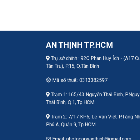
AN THỊNH TP.HCM
Trụ sở chính : 92C Phan Huy Ích - (A17 C
Tân Trụ), P.15, Q.Tân Bình
Mã số thuế:: 0313382597
Trạm 1: 165/43 Nguyễn Thái Bình, P.Ngu
Thái Bình, Q.1, Tp.HCM
Trạm 2: 7/17 KP6, Lê Văn Việt, P.Tăng N
Phú A, Quận 9, Tp.HCM
Email: photocopyanthinh@gmail.com