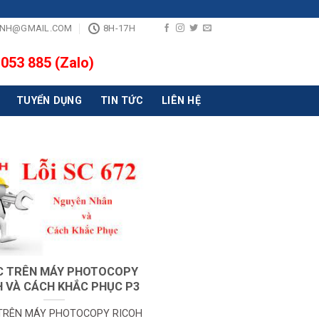
INH@GMAIL.COM
8H-17H
 053 885 (Zalo)
TUYỂN DỤNG
TIN TỨC
LIÊN HỆ
SC TRÊN MÁY PHOTOCOPY
H VÀ CÁCH KHẮC PHỤC P3
 TRÊN MÁY PHOTOCOPY RICOH