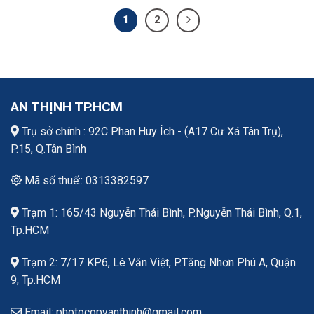
1
2
AN THỊNH TP.HCM
Trụ sở chính : 92C Phan Huy Ích - (A17 Cư Xá Tân Trụ),
P.15, Q.Tân Bình
Mã số thuế:: 0313382597
Trạm 1: 165/43 Nguyễn Thái Bình, P.Nguyễn Thái Bình, Q.1,
Tp.HCM
Trạm 2: 7/17 KP6, Lê Văn Việt, P.Tăng Nhơn Phú A, Quận
9, Tp.HCM
Email: photocopyanthinh@gmail.com