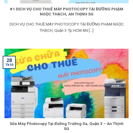
#1 DỊCH VỤ CHO THUÊ MÁY PHOTOCOPY TẠI ĐƯỜNG PHẠM
NGỌC THẠCH, AN THỊNH SG
DỊCH VỤ CHO THUÊ MÁY PHOTOCOPY TẠI ĐƯỜNG PHẠM NGỌC
THẠCH, Quận 3 Tp.HCM AN [...]
28
Th10
Sửa Máy Photocopy Tại đường Trường Sa, Quận 3 – An Thịnh
SG