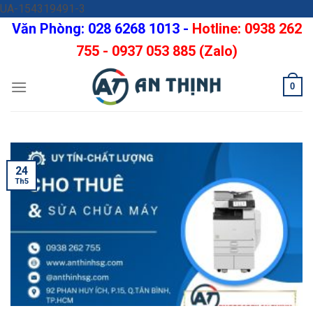
Skip
UA-154319491-3
to
Văn Phòng: 028 6268 1013 -
Hotline: 0938 262
content
755 - 0937 053 885 (Zalo)
0
24
Th5