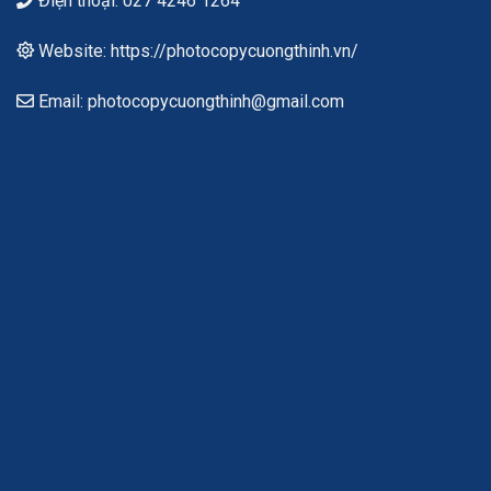
Điện thoại: 027 4246 1264
Website: https://photocopycuongthinh.vn/
Email: photocopycuongthinh@gmail.com