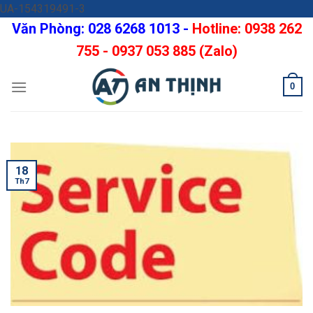
Skip
UA-154319491-3
to
Văn Phòng: 028 6268 1013 -
Hotline: 0938 262
content
755 - 0937 053 885 (Zalo)
0
18
Th7