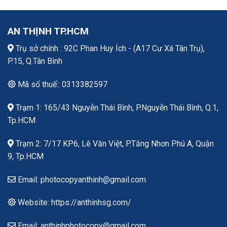
AN THỊNH TP.HCM
Trụ sở chính : 92C Phan Huy Ích - (A17 Cư Xá Tân Trụ),
P.15, Q.Tân Bình
Mã số thuế:: 0313382597
Trạm 1: 165/43 Nguyễn Thái Bình, P.Nguyễn Thái Bình, Q.1,
Tp.HCM
Trạm 2: 7/17 KP6, Lê Văn Việt, P.Tăng Nhơn Phú A, Quận
9, Tp.HCM
Email: photocopyanthinh@gmail.com
Website: https://anthinhsg.com/
Email: anthinhphotocopy@gmail.com