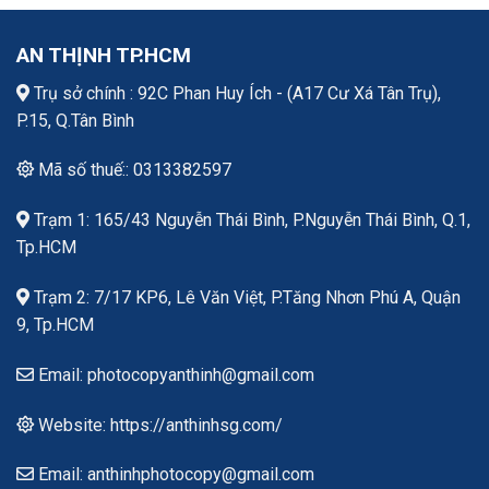
AN THỊNH TP.HCM
Trụ sở chính : 92C Phan Huy Ích - (A17 Cư Xá Tân Trụ),
P.15, Q.Tân Bình
Mã số thuế:: 0313382597
Trạm 1: 165/43 Nguyễn Thái Bình, P.Nguyễn Thái Bình, Q.1,
Tp.HCM
Trạm 2: 7/17 KP6, Lê Văn Việt, P.Tăng Nhơn Phú A, Quận
9, Tp.HCM
Email: photocopyanthinh@gmail.com
Website: https://anthinhsg.com/
Email: anthinhphotocopy@gmail.com