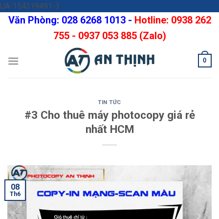
Skip
UA-154319491-3
to
Văn Phòng: 028 6268 1013 -
Hotline: 0938 262
content
755 - 0937 053 885 (Zalo)
0
TIN TỨC
#3 Cho thuê máy photocopy giá rẻ
nhất HCM
08
Th6